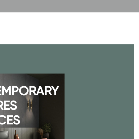
EMPORARY
RES
CES