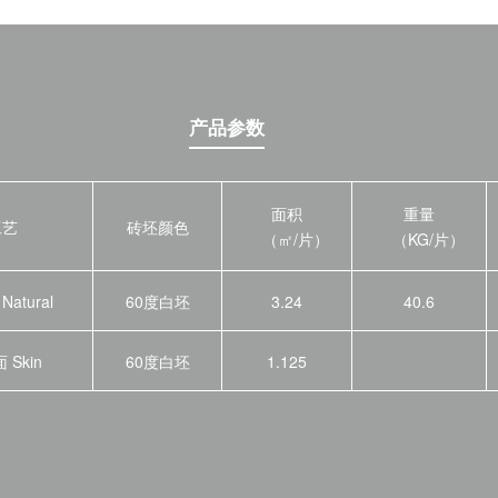
产品参数
面积
重量
工艺
砖坯颜色
（㎡/片）
（KG/片）
atural
60度白坯
3.24
40.6
Skin
60度白坯
1.125