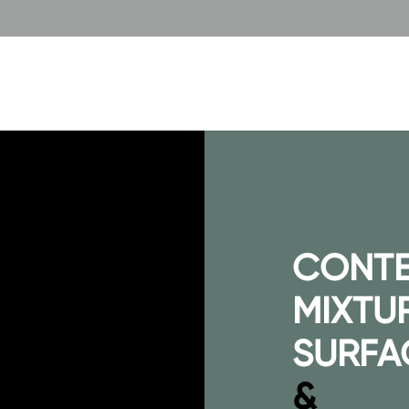
CONT
MIXTU
SURFA
&