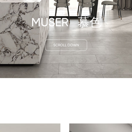
慕色
MUSER
SCROLL DOWN