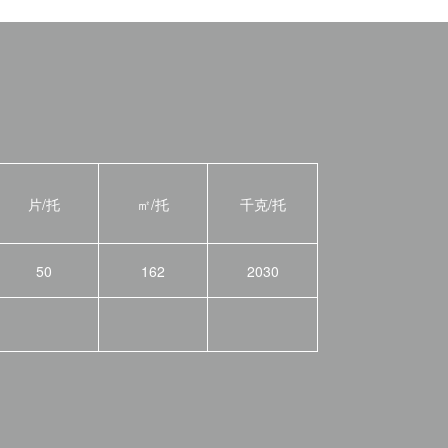
片/托
㎡/托
千克/托
50
162
2030